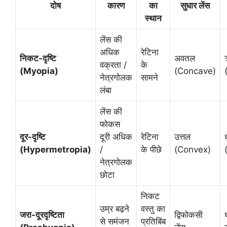
दोष
कारण
का
सुधार लेंस
स्थान
लेंस की
अधिक
रेटिना
निकट-दृष्टि
अवतल
वक्रता /
के
(Myopia)
(Concave)
नेत्रगोलक
सामने
लंबा
लेंस की
फोकस
दूर-दृष्टि
दूरी अधिक
रेटिना
उत्तल
(Hypermetropia)
/
के पीछे
(Convex)
नेत्रगोलक
छोटा
निकट
उम्र बढ़ने
वस्तु का
जरा-दूरदृष्टिता
द्विफोकसी
से समंजन
प्रतिबिंब