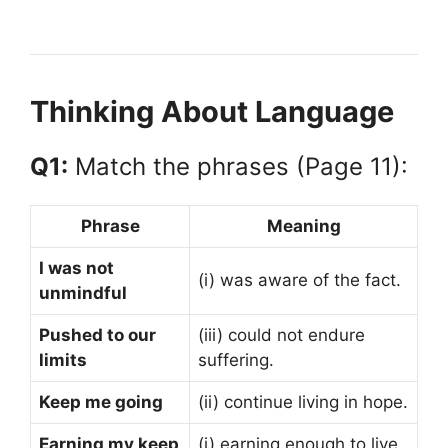
Thinking About Language
Q1:
Match the phrases (Page 11):
Phrase
Meaning
I was not
(i) was aware of the fact.
unmindful
Pushed to our
(iii) could not endure
limits
suffering.
Keep me going
(ii) continue living in hope.
Earning my keep
(i) earning enough to live.