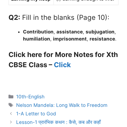
Q2:
Fill in the blanks (Page 10):
Contribution
,
assistance
,
subjugation
,
humiliation
,
imprisonment
,
resistance
.
Click here for More Notes for Xth
CBSE Class –
Click
10th-English
Nelson Mandela: Long Walk to Freedom
1-A Letter to God
Lesson-1 प्रारंभिक कथन : कैसे, कब और कहाँ