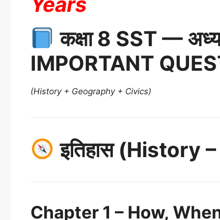
Years
कक्षा 8 SST — अध
IMPORTANT QUES
(History + Geography + Civics)
इतिहास (History –
Chapter 1 – How, When 