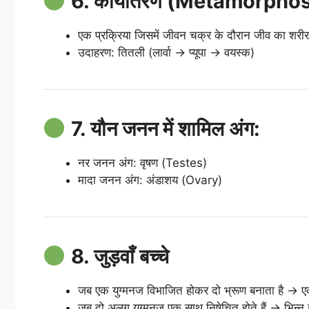
6. कायांतरण (Metamorphos
एक प्रक्रिया जिसमें जीवन चक्र के दौरान जीव का शरीर
उदाहरण: तितली (लार्वा → प्यूपा → वयस्क)
7. यौन जनन में शामिल अंग:
नर जनन अंग: वृषण (Testes)
मादा जनन अंग: अंडाशय (Ovary)
8. जुड़वाँ बच्चे
जब एक युग्मनज विभाजित होकर दो भ्रूण बनाता है → एक 
जब दो अलग युग्मनज एक साथ निषेचित होते हैं → भिन्न जु